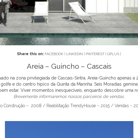
Share this on:
FACEBOOK
|
LINKEDIN
|
PINTEREST
|
GPLUS
|
Areia – Guincho – Cascais
 situado na zona privilegiada de Cascais-Sintra, Areia-Guincho apenas a
o golfe e do centro hípico da Quinta da Marinha. Seis Moradias gemi
 bem estar. Viver momentos inesquecíveis, enquanto descobre uma no
Brevemente informaremos nossos parceiros de vendas.
o Construção – 2008 / Reabilitação TrendyHouse – 2015 / Vendas – 2