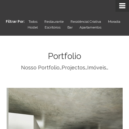
Filtrar Por:
Todos
Restaurante
Residêncial Criativa
Moradia
Hostel
Escritórios
Bar
Apartamentos
Portfolio
Nosso Portfolio…Projectos…Imóveis…