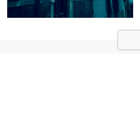
Todos os Direitos Reservados.
BinaryDragon®
webdesign By: